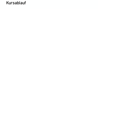
Kursablauf
Samstag:
9:00   –   10:00 Uhr Theorie I
Weiterlesen >
Jetzt anmelden
Diese Veranstaltung teilen
Info & Preise