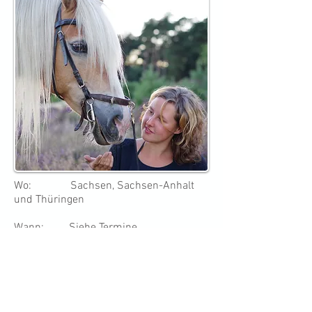
Wo: Sachsen, Sachsen-Anhalt
und Thüringen
​
Wann:
Siehe Termine
Unterrichtstermine nach
Vereinbarung
Wieviel: ab 40,00 € (je nach Region)
Inhalte:
siehe Unterrichtsthemen