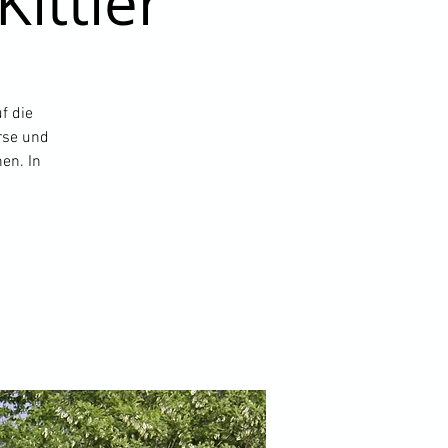
ittler
uf die
urse und
en. In