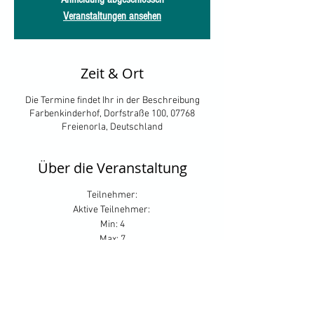
Veranstaltungen ansehen
Zeit & Ort
Die Termine findet Ihr in der Beschreibung
Farbenkinderhof, Dorfstraße 100, 07768
Freienorla, Deutschland
Über die Veranstaltung
Teilnehmer:
Aktive Teilnehmer:
Min: 4
Max: 7
Ablauf:
Samstag: 2 Theorieeinheit (je 1h); 2
Praxiseinheiten (30 min.) pro Teilnehmer
Sonntag: 1 Theorieeinheit (1h); 1 Praxiseinheit