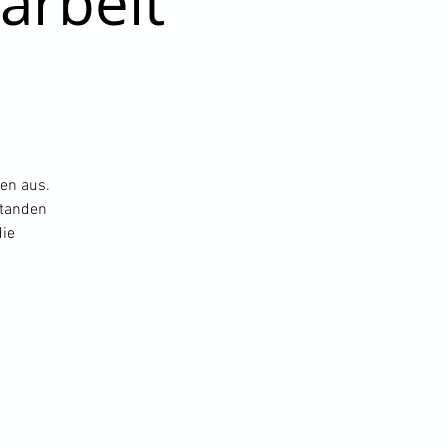
arbeit
den aus.
standen
die